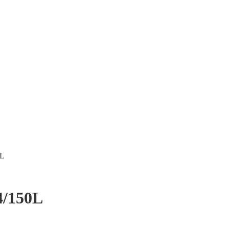
0L
4/150L