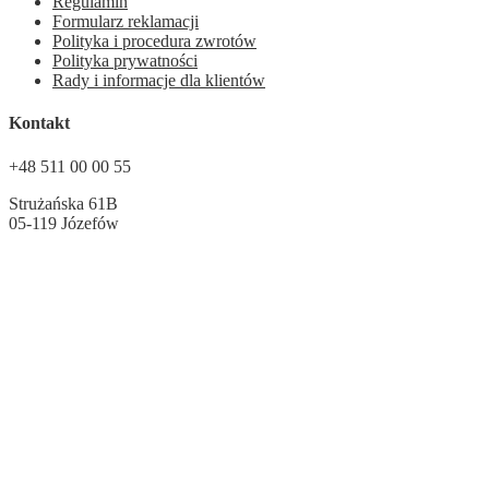
Regulamin
Formularz reklamacji
Polityka i procedura zwrotów
Polityka prywatności
Rady i informacje dla klientów
Kontakt
+48 511 00 00 55
Strużańska 61B
05-119 Józefów