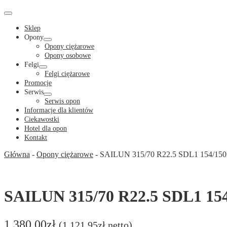
Cart
in
Cart
Menu
Toggle
Sklep
Opony
Menu
Opony ciężarowe
Toggle
Opony osobowe
Felgi
Menu
Felgi ciężarowe
Toggle
Promocje
Serwis
Menu
Serwis opon
Toggle
Informacje dla klientów
Ciekawostki
Hotel dla opon
Kontakt
Główna
-
Opony ciężarowe
-
SAILUN 315/70 R22.5 SDL1 154/15
SAILUN 315/70 R22.5 SDL1 15
1,380.00
zł
(
1,121.95
zł
netto)