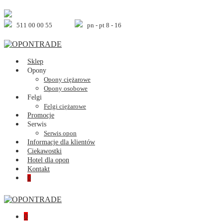
Skip
to
content
511 00 00 55
pn - pt 8 - 16
Sklep
Opony
Opony ciężarowe
Opony osobowe
Felgi
Felgi ciężarowe
Promocje
Serwis
Serwis opon
Informacje dla klientów
Ciekawostki
Hotel dla opon
Kontakt
Shopping
Items
0
Cart
in
Cart
Shopping
Items
0