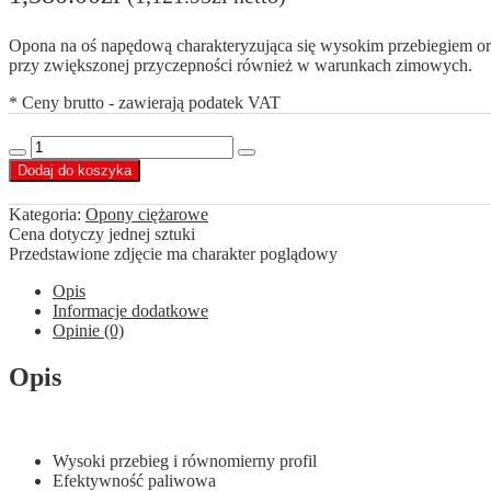
Opona na oś napędową charakteryzująca się wysokim przebiegiem o
przy zwiększonej przyczepności również w warunkach zimowych.
* Ceny brutto - zawierają podatek VAT
ilość
Decrease
Increase
SAILUN
Dodaj do koszyka
quantity
quantity
315/70
R22.5
Kategoria:
Opony ciężarowe
SDL1
Cena dotyczy jednej sztuki
154/150L
Przedstawione zdjęcie ma charakter poglądowy
Opis
Informacje dodatkowe
Opinie (0)
Opis
Wysoki przebieg i równomierny profil
Efektywność paliwowa