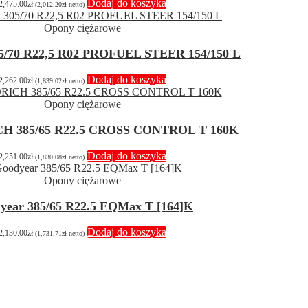
Dodaj do koszyka
2,475.00
zł
(
2,012.20
zł
netto)
Opony ciężarowe
05/70 R22,5 R02 PROFUEL STEER 154/150 L
Dodaj do koszyka
2,262.00
zł
(
1,839.02
zł
netto)
Opony ciężarowe
 385/65 R22.5 CROSS CONTROL T 160K
Dodaj do koszyka
2,251.00
zł
(
1,830.08
zł
netto)
Opony ciężarowe
year 385/65 R22.5 EQMax T [164]K
Dodaj do koszyka
2,130.00
zł
(
1,731.71
zł
netto)