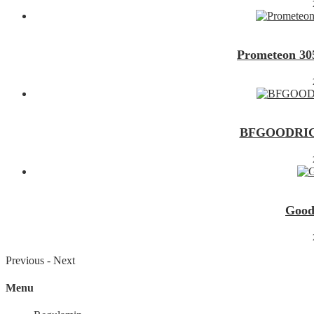
Prometeon 3
BFGOODRICH
Good
Previous
-
Next
Menu