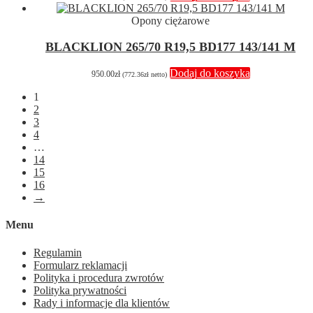
Opony ciężarowe
BLACKLION 265/70 R19,5 BD177 143/141 M
Dodaj do koszyka
950.00
zł
(
772.36
zł
netto)
1
2
3
4
…
14
15
16
→
Menu
Regulamin
Formularz reklamacji
Polityka i procedura zwrotów
Polityka prywatności
Rady i informacje dla klientów