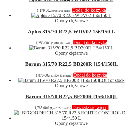
Dodaj do koszyka
1,179.00
zł
(
958.54
zł
netto)
Opony ciężarowe
Aplus 315/70 R22,5 WDV02 156/150 L
Dodaj do koszyka
1,253.00
zł
(
1,018.70
zł
netto)
Opony ciężarowe
Barum 315/70 R22,5 BD200R [154/150]L
Dodaj do koszyka
1,870.00
zł
(
1,520.33
zł
netto)
Out of stock
Opony ciężarowe
Barum 315/70 R22,5 BF200R [156/150]L
Dowiedz się więcej
1,785.00
zł
(
1,451.22
zł
netto)
Opony ciężarowe