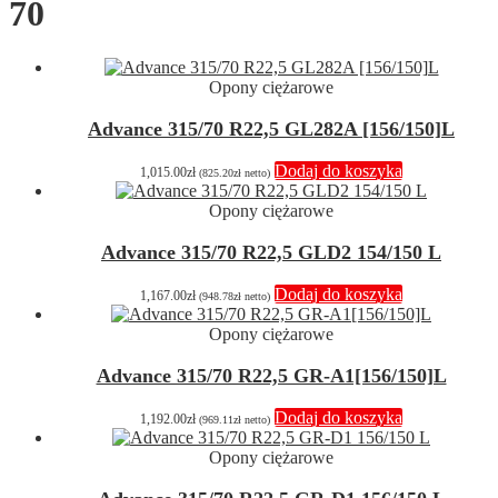
70
Opony ciężarowe
Advance 315/70 R22,5 GL282A [156/150]L
Dodaj do koszyka
1,015.00
zł
(
825.20
zł
netto)
Opony ciężarowe
Advance 315/70 R22,5 GLD2 154/150 L
Dodaj do koszyka
1,167.00
zł
(
948.78
zł
netto)
Opony ciężarowe
Advance 315/70 R22,5 GR-A1[156/150]L
Dodaj do koszyka
1,192.00
zł
(
969.11
zł
netto)
Opony ciężarowe