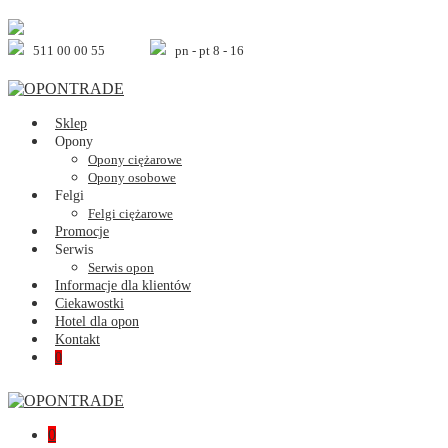
Skip
to
content
511 00 00 55
pn - pt 8 - 16
Sklep
Opony
Opony ciężarowe
Opony osobowe
Felgi
Felgi ciężarowe
Promocje
Serwis
Serwis opon
Informacje dla klientów
Ciekawostki
Hotel dla opon
Kontakt
Shopping
Items
0
Cart
in
Cart
Shopping
Items
0