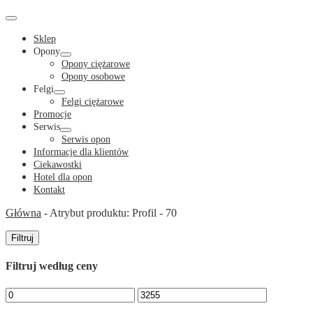
Cart
in
Cart
Menu
Toggle
Sklep
Opony
Menu
Opony ciężarowe
Toggle
Opony osobowe
Felgi
Menu
Felgi ciężarowe
Toggle
Promocje
Serwis
Menu
Serwis opon
Toggle
Informacje dla klientów
Ciekawostki
Hotel dla opon
Kontakt
Główna
-
Atrybut produktu: Profil
-
70
Filtruj
Filtruj według ceny