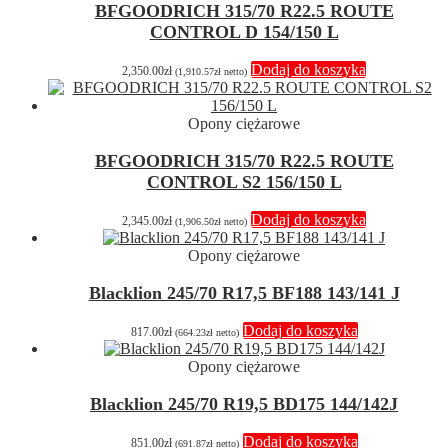
BFGOODRICH 315/70 R22.5 ROUTE
CONTROL D 154/150 L
Dodaj do koszyka
2,350.00
zł
(
1,910.57
zł
netto)
Opony ciężarowe
BFGOODRICH 315/70 R22.5 ROUTE
CONTROL S2 156/150 L
Dodaj do koszyka
2,345.00
zł
(
1,906.50
zł
netto)
Opony ciężarowe
Blacklion 245/70 R17,5 BF188 143/141 J
Dodaj do koszyka
817.00
zł
(
664.23
zł
netto)
Opony ciężarowe
Blacklion 245/70 R19,5 BD175 144/142J
Dodaj do koszyka
851.00
zł
(
691.87
zł
netto)