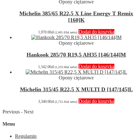
Opony ciężarowe
Michelin 385/65 R22,5 X Line Energy T Remix
[160]K
Dodaj do koszyka
1,970.00
zł
(
1,601.63
zł
netto)
Opony ciężarowe
Hankook 285/70 R19,5 AH35 [146/144]M
Dodaj do koszyka
1,542.00
zł
(
1,253.66
zł
netto)
Opony ciężarowe
Michelin 315/45 R22,5 X MULTI D [147/145]L
Dodaj do koszyka
3,340.00
zł
(
2,715.45
zł
netto)
Previous
-
Next
Menu
Regulamin