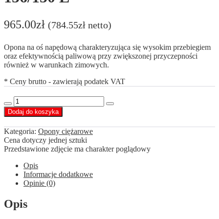
965.00
zł
(
784.55
zł
netto)
Opona na oś napędową charakteryzująca się wysokim przebiegiem
oraz efektywnością paliwową przy zwiększonej przyczepności
również w warunkach zimowych.
* Ceny brutto - zawierają podatek VAT
ilość
Decrease
Increase
Agate
Dodaj do koszyka
quantity
quantity
315/70
R22,5
Kategoria:
Opony ciężarowe
HF533
Cena dotyczy jednej sztuki
156/150
Przedstawione zdjęcie ma charakter poglądowy
L
Opis
Informacje dodatkowe
Opinie (0)
Opis