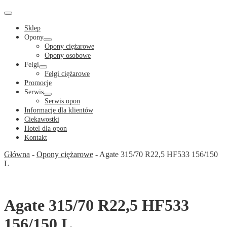
Cart
in
Cart
Menu
Toggle
Sklep
Opony
Menu
Opony ciężarowe
Toggle
Opony osobowe
Felgi
Menu
Felgi ciężarowe
Toggle
Promocje
Serwis
Menu
Serwis opon
Toggle
Informacje dla klientów
Ciekawostki
Hotel dla opon
Kontakt
Główna
-
Opony ciężarowe
-
Agate 315/70 R22,5 HF533 156/150
L
Agate 315/70 R22,5 HF533
156/150 L