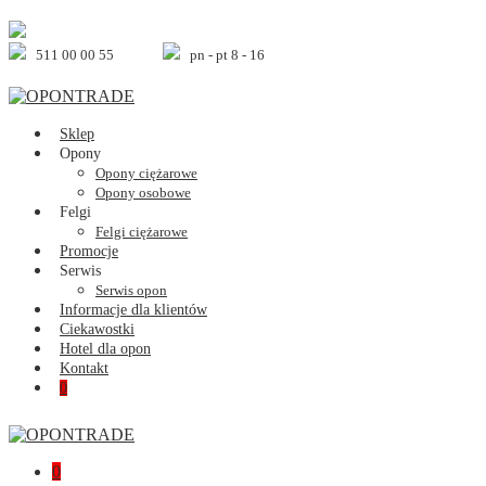
Skip
to
content
511 00 00 55
pn - pt 8 - 16
Sklep
Opony
Opony ciężarowe
Opony osobowe
Felgi
Felgi ciężarowe
Promocje
Serwis
Serwis opon
Informacje dla klientów
Ciekawostki
Hotel dla opon
Kontakt
Shopping
Items
0
Cart
in
Cart
Shopping
Items
0