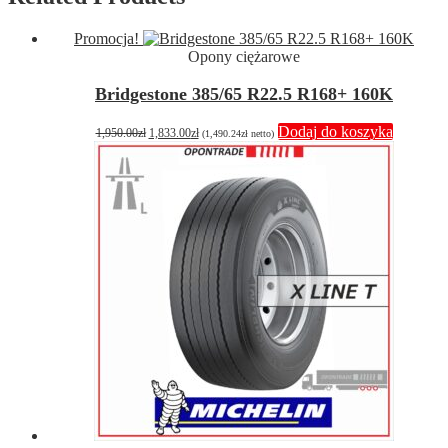
Promocja!
Opony ciężarowe
Bridgestone 385/65 R22.5 R168+ 160K
Pierwotna
Aktualna
Dodaj do koszyka
1,950.00
zł
1,833.00
zł
(
1,490.24
zł
netto)
cena
cena
wynosiła:
wynosi:
1,950.00zł.
1,833.00zł.