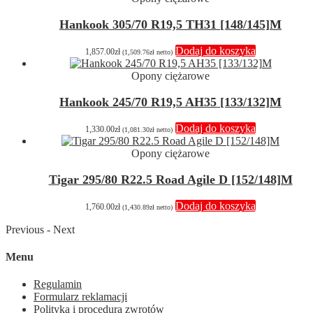
Hankook 305/70 R19,5 TH31 [148/145]M
Dodaj do koszyka
1,857.00
zł
(
1,509.76
zł
netto)
Opony ciężarowe
Hankook 245/70 R19,5 AH35 [133/132]M
Dodaj do koszyka
1,330.00
zł
(
1,081.30
zł
netto)
Opony ciężarowe
Tigar 295/80 R22.5 Road Agile D [152/148]M
Dodaj do koszyka
1,760.00
zł
(
1,430.89
zł
netto)
Previous
-
Next
Menu
Regulamin
Formularz reklamacji
Polityka i procedura zwrotów