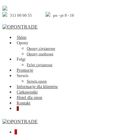
Skip
to
content
511 00 00 55
pn - pt 8 - 16
Sklep
Opony
Opony ciężarowe
Opony osobowe
Felgi
Felgi ciężarowe
Promocje
Serwis
Serwis opon
Informacje dla klientów
Ciekawostki
Hotel dla opon
Kontakt
Shopping
Items
0
Cart
in
Cart
Shopping
Items
0