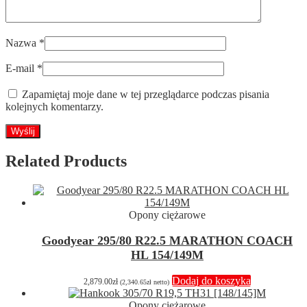
Nazwa
*
E-mail
*
Zapamiętaj moje dane w tej przeglądarce podczas pisania
kolejnych komentarzy.
Related Products
Opony ciężarowe
Goodyear 295/80 R22.5 MARATHON COACH
HL 154/149M
Dodaj do koszyka
2,879.00
zł
(
2,340.65
zł
netto)
Opony ciężarowe