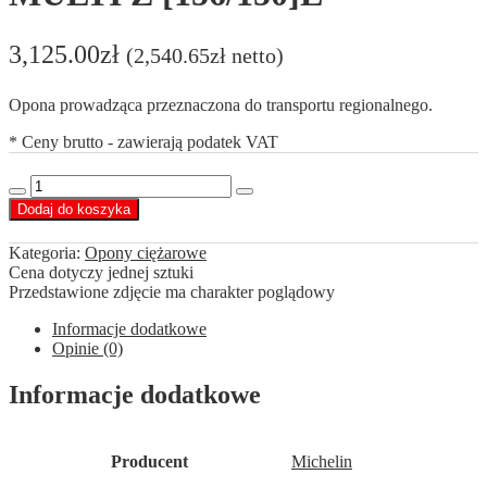
3,125.00
zł
(
2,540.65
zł
netto)
Opona prowadząca przeznaczona do transportu regionalnego.
* Ceny brutto - zawierają podatek VAT
ilość
Decrease
Increase
Michelin
Dodaj do koszyka
quantity
quantity
315/70
R22,5
Kategoria:
Opony ciężarowe
X
Cena dotyczy jednej sztuki
MULTI
Przedstawione zdjęcie ma charakter poglądowy
Z
[156/150]L
Informacje dodatkowe
Opinie (0)
Informacje dodatkowe
Producent
Michelin