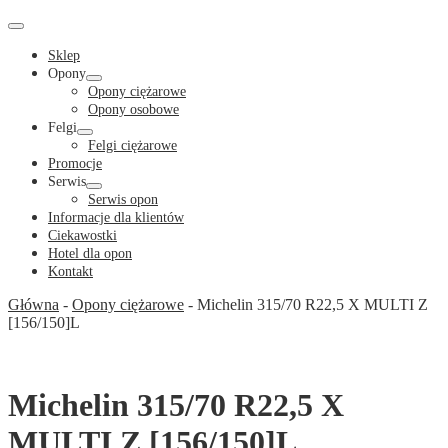
Cart
in
Cart
Menu
Toggle
Sklep
Opony
Menu
Opony ciężarowe
Toggle
Opony osobowe
Felgi
Menu
Felgi ciężarowe
Toggle
Promocje
Serwis
Menu
Serwis opon
Toggle
Informacje dla klientów
Ciekawostki
Hotel dla opon
Kontakt
Główna
-
Opony ciężarowe
-
Michelin 315/70 R22,5 X MULTI Z
[156/150]L
Michelin 315/70 R22,5 X
MULTI Z [156/150]L