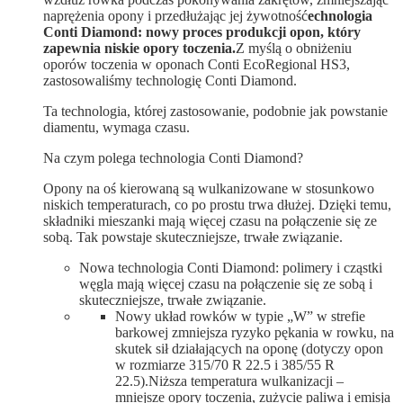
naprężenia opony i przedłużając jej żywotność
echnologia
Conti Diamond: nowy proces produkcji opon, który
zapewnia niskie opory toczenia.
Z myślą o obniżeniu
oporów toczenia w oponach Conti EcoRegional HS3,
zastosowaliśmy technologię Conti Diamond.
Ta technologia, której zastosowanie, podobnie jak powstanie
diamentu, wymaga czasu.
Na czym polega technologia Conti Diamond?
Opony na oś kierowaną są wulkanizowane w stosunkowo
niskich temperaturach, co po prostu trwa dłużej. Dzięki temu,
składniki mieszanki mają więcej czasu na połączenie się ze
sobą. Tak powstaje skuteczniejsze, trwałe związanie.
Nowa technologia Conti Diamond: polimery i cząstki
węgla mają więcej czasu na połączenie się ze sobą i
skuteczniejsze, trwałe związanie.
Nowy układ rowków w typie „W” w strefie
barkowej zmniejsza ryzyko pękania w rowku, na
skutek sił działających na oponę (dotyczy opon
w rozmiarze 315/70 R 22.5 i 385/55 R
22.5).Niższa temperatura wulkanizacji –
mniejsze opory toczenia, zużycie paliwa i emisja