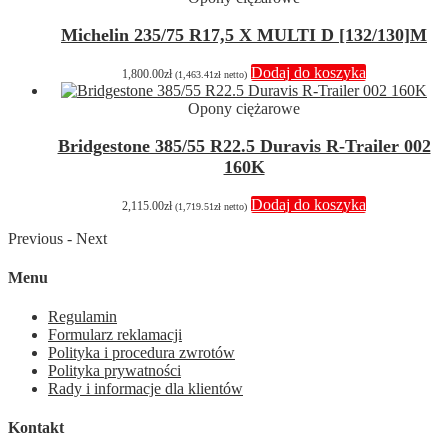
Michelin 235/75 R17,5 X MULTI D [132/130]M
Dodaj do koszyka
1,800.00
zł
(
1,463.41
zł
netto)
Opony ciężarowe
Bridgestone 385/55 R22.5 Duravis R-Trailer 002
160K
Dodaj do koszyka
2,115.00
zł
(
1,719.51
zł
netto)
Previous
-
Next
Menu
Regulamin
Formularz reklamacji
Polityka i procedura zwrotów
Polityka prywatności
Rady i informacje dla klientów
Kontakt