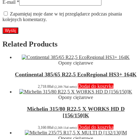
E-mail
*
Zapamiętaj moje dane w tej przeglądarce podczas pisania
kolejnych komentarzy.
Related Products
Opony ciężarowe
Continental 385/65 R22,5 EcoRegional HS3+ 164K
Dodaj do koszyka
2,718.00
zł
(
2,209.76
zł
netto)
Opony ciężarowe
Michelin 315/80 R22,5 X WORKS HD D
[156/150]K
Dodaj do koszyka
3,160.00
zł
(
2,569.11
zł
netto)
Opony ciężarowe