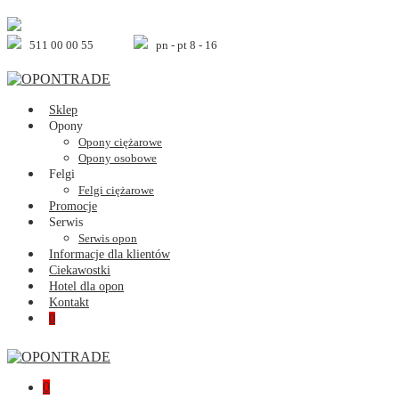
Skip
to
content
511 00 00 55
pn - pt 8 - 16
Sklep
Opony
Opony ciężarowe
Opony osobowe
Felgi
Felgi ciężarowe
Promocje
Serwis
Serwis opon
Informacje dla klientów
Ciekawostki
Hotel dla opon
Kontakt
Shopping
Items
0
Cart
in
Cart
Shopping
Items
0