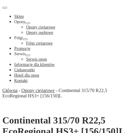
Cart
in
Cart
Menu
Toggle
Sklep
Opony
Menu
Opony ciężarowe
Toggle
Opony osobowe
Felgi
Menu
Felgi ciężarowe
Toggle
Promocje
Serwis
Menu
Serwis opon
Toggle
Informacje dla klientów
Ciekawostki
Hotel dla opon
Kontakt
Główna
-
Opony ciężarowe
-
Continental 315/70 R22,5
EcoRegional HS3+ [156/150]L
Continental 315/70 R22,5
EcoRegional HS3+ [156/150]L