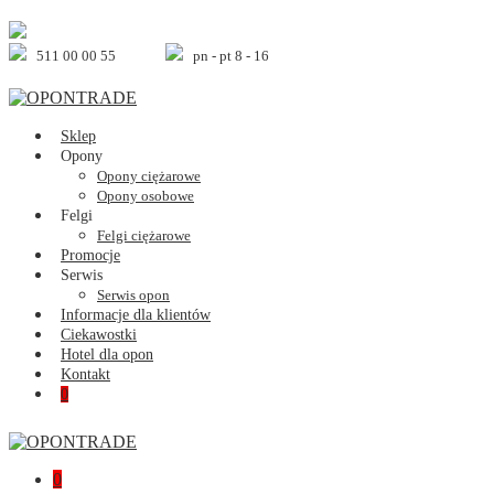
Skip
to
content
511 00 00 55
pn - pt 8 - 16
Sklep
Opony
Opony ciężarowe
Opony osobowe
Felgi
Felgi ciężarowe
Promocje
Serwis
Serwis opon
Informacje dla klientów
Ciekawostki
Hotel dla opon
Kontakt
Shopping
Items
0
Cart
in
Cart
Shopping
Items
0