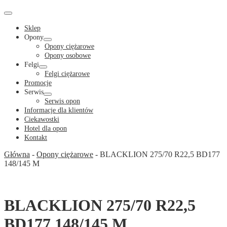
Cart
in
Cart
Menu
Toggle
Sklep
Opony
Menu
Opony ciężarowe
Toggle
Opony osobowe
Felgi
Menu
Felgi ciężarowe
Toggle
Promocje
Serwis
Menu
Serwis opon
Toggle
Informacje dla klientów
Ciekawostki
Hotel dla opon
Kontakt
Główna
-
Opony ciężarowe
-
BLACKLION 275/70 R22,5 BD177
148/145 M
BLACKLION 275/70 R22,5
BD177 148/145 M