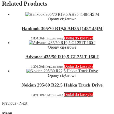
Related Products
Opony ciężarowe
Hankook 305/70 R19,5 AH35 [148/145]M
Dodaj do koszyka
1,860.00
zł
(
1,512.20
zł
netto)
Opony ciężarowe
Advance 435/50 R19,5 GL251T 160 J
Dodaj do koszyka
1,290.00
zł
(
1,048.78
zł
netto)
Opony ciężarowe
Nokian 295/80 R22,5 Hakka Truck Drive
Dodaj do koszyka
1,856.00
zł
(
1,508.94
zł
netto)
Previous
-
Next
Menu