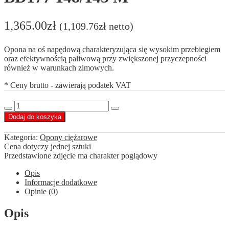
1,365.00
zł
(
1,109.76
zł
netto)
Opona na oś napędową charakteryzująca się wysokim przebiegiem
oraz efektywnością paliwową przy zwiększonej przyczepności
również w warunkach zimowych.
* Ceny brutto - zawierają podatek VAT
ilość
Decrease
Increase
BLACKLION
Dodaj do koszyka
quantity
quantity
275/70
R22,5
Kategoria:
Opony ciężarowe
BD177
Cena dotyczy jednej sztuki
148/145
Przedstawione zdjęcie ma charakter poglądowy
M
Opis
Informacje dodatkowe
Opinie (0)
Opis