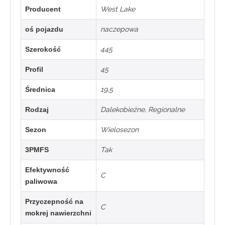
Producent
West Lake
oś pojazdu
naczepowa
Szerokość
445
Profil
45
Średnica
19,5
Rodzaj
Dalekobieżne
,
Regionalne
Sezon
Wielosezon
3PMFS
Tak
Efektywność
C
paliwowa
Przyczepność na
C
mokrej nawierzchni