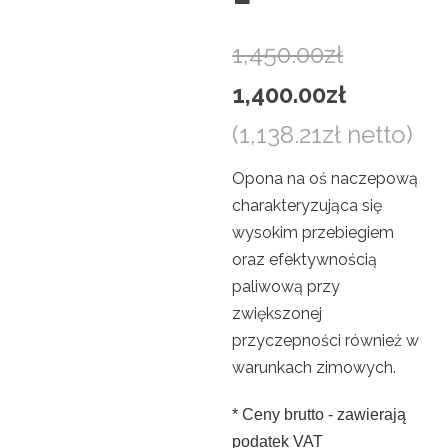
Pierwotn
1,450.00
zł
cena
Aktualna
1,400.00
zł
wynosiła:
cena
(
1,138.21
zł
netto)
1,450.00zł
wynosi:
Opona na oś naczepową
charakteryzująca się
1,400.00z
wysokim przebiegiem
oraz efektywnością
paliwową przy
zwiększonej
przyczepności również w
warunkach zimowych.
* Ceny brutto - zawierają
podatek VAT