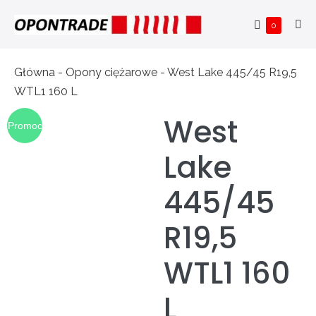
Skip
Shopping
Items
0
to
Me
in
Cart
content
Tog
Cart
Główna
-
Opony ciężarowe
-
West Lake 445/45 R19,5
WTL1 160 L
West
Promoc
Lake
ja!
445/45
R19,5
WTL1 160
L