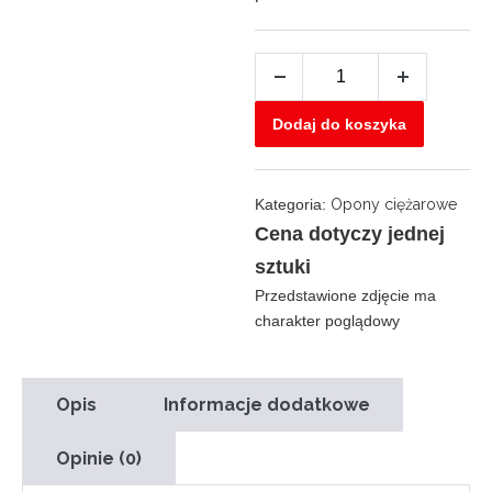
ilość
Decrease
Increase
West
quantity
quantity
Dodaj do koszyka
Lake
445/45
R19,5
Kategoria:
Opony ciężarowe
WTL1
Cena dotyczy jednej
160
sztuki
L
Przedstawione zdjęcie ma
charakter poglądowy
Opis
Informacje dodatkowe
Opinie (0)