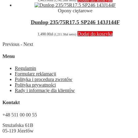
(
1,142.28
zł
netto)
Opony ciężarowe
Dunlop 235/75R17.5 SP246 143J144F
Dodaj do koszyka
1,490.00
zł
(
1,211.38
zł
netto)
Previous
-
Next
Menu
Regulamin
Formularz reklamacji
Polityka i procedura zwrotów
Polityka prywatności
Rady i informacje dla klientów
Kontakt
+48 511 00 00 55
Strużańska 61B
05-119 Józefów