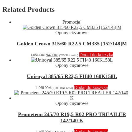
Related Products
Promocja!
Opony ciężarowe
Golden Crown 315/60 R22,5 CM335 [152/148]M
Pierwotna
Aktualna
Dodaj do koszyka
1,051.00
zł
947.00
zł
(
769.92
zł
netto)
cena
cena
wynosiła:
wynosi:
Opony ciężarowe
1,051.00zł.
947.00zł.
Uniroyal 385/65 R22,5 FH40 160K158L
Dodaj do koszyka
1,968.00
zł
(
1,600.00
zł
netto)
Opony ciężarowe
Prometeon 245/70 R19,5 R02 PRO TREAILER
142/140 K
Dodaj do koszyka
1,405.00
zł