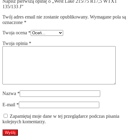
Napisz pierwszą opinię o „West Lake 215/75 R17,5 WTX1
135/133 J”
Twój adres email nie zostanie opublikowany.
Wymagane pola są
oznaczone
*
Twoja ocena
*
Twoja opinia
*
Nazwa
*
E-mail
*
Zapamiętaj moje dane w tej przeglądarce podczas pisania
kolejnych komentarzy.