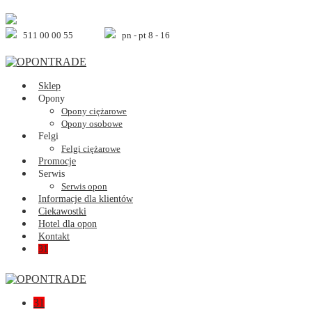
Skip
to
content
511 00 00 55
pn - pt 8 - 16
Sklep
Opony
Opony ciężarowe
Opony osobowe
Felgi
Felgi ciężarowe
Promocje
Serwis
Serwis opon
Informacje dla klientów
Ciekawostki
Hotel dla opon
Kontakt
Shopping
Items
31
Cart
in
Cart
Shopping
Items
31