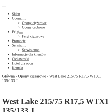
Cart
in
Cart
Menu
Toggle
Sklep
Opony
Menu
Opony ciężarowe
Toggle
Opony osobowe
Felgi
Menu
Felgi ciężarowe
Toggle
Promocje
Serwis
Menu
Serwis opon
Toggle
Informacje dla klientów
Ciekawostki
Hotel dla opon
Kontakt
Główna
-
Opony ciężarowe
-
West Lake 215/75 R17,5 WTX1
135/133 J
West Lake 215/75 R17,5 WTX1
135/133 J