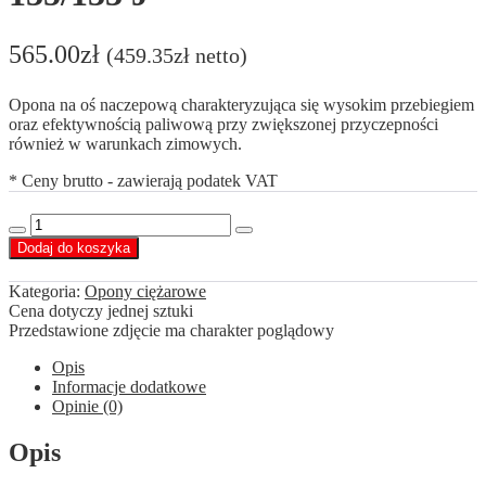
565.00
zł
(
459.35
zł
netto)
Opona na oś naczepową charakteryzująca się wysokim przebiegiem
oraz efektywnością paliwową przy zwiększonej przyczepności
również w warunkach zimowych.
* Ceny brutto - zawierają podatek VAT
ilość
Decrease
Increase
West
Dodaj do koszyka
quantity
quantity
Lake
215/75
Kategoria:
Opony ciężarowe
R17,5
Cena dotyczy jednej sztuki
WTX1
Przedstawione zdjęcie ma charakter poglądowy
135/133
J
Opis
Informacje dodatkowe
Opinie (0)
Opis