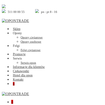
Skip
to
content
511 00 00 55
pn - pt 8 - 16
Sklep
Opony
Opony ciężarowe
Opony osobowe
Felgi
Felgi ciężarowe
Promocje
Serwis
Serwis opon
Informacje dla klientów
Ciekawostki
Hotel dla opon
Kontakt
Shopping
Items
0
Cart
in
Cart
Shopping
Items
0