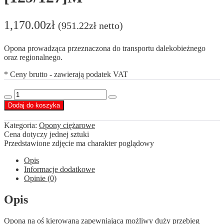
1,170.00
zł
(
951.22
zł
netto)
Opona prowadząca przeznaczona do transportu dalekobieżnego
oraz regionalnego.
* Ceny brutto - zawierają podatek VAT
ilość
Decrease
Increase
Sava
Dodaj do koszyka
quantity
quantity
225/75
R17,5
Kategoria:
Opony ciężarowe
Avant
Cena dotyczy jednej sztuki
4
Przedstawione zdjęcie ma charakter poglądowy
[129/127]M
Opis
Informacje dodatkowe
Opinie (0)
Opis
Opona na oś kierowaną zapewniająca możliwy duży przebieg