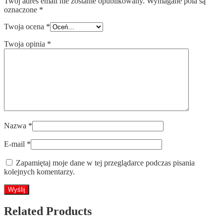
Twój adres email nie zostanie opublikowany.
Wymagane pola są
oznaczone
*
Twoja ocena
*
Twoja opinia
*
Nazwa
*
E-mail
*
Zapamiętaj moje dane w tej przeglądarce podczas pisania
kolejnych komentarzy.
Related Products