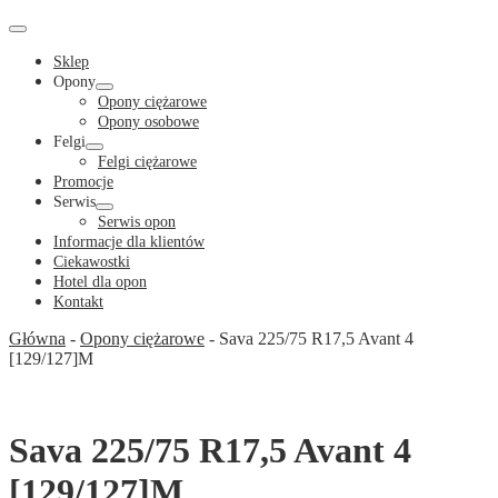
Cart
in
Cart
Menu
Toggle
Sklep
Opony
Menu
Opony ciężarowe
Toggle
Opony osobowe
Felgi
Menu
Felgi ciężarowe
Toggle
Promocje
Serwis
Menu
Serwis opon
Toggle
Informacje dla klientów
Ciekawostki
Hotel dla opon
Kontakt
Główna
-
Opony ciężarowe
-
Sava 225/75 R17,5 Avant 4
[129/127]M
Sava 225/75 R17,5 Avant 4
[129/127]M