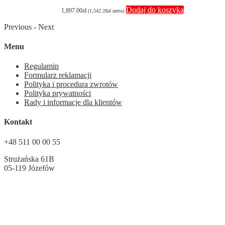
Dodaj do koszyka
1,897.00
zł
(
1,542.28
zł
netto)
Previous
-
Next
Menu
Regulamin
Formularz reklamacji
Polityka i procedura zwrotów
Polityka prywatności
Rady i informacje dla klientów
Kontakt
+48 511 00 00 55
Strużańska 61B
05-119 Józefów