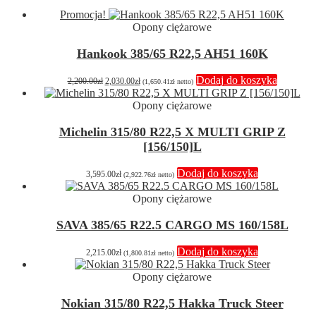
Promocja!
Opony ciężarowe
Hankook 385/65 R22,5 AH51 160K
Pierwotna
Aktualna
Dodaj do koszyka
2,200.00
zł
2,030.00
zł
(
1,650.41
zł
netto)
cena
cena
wynosiła:
wynosi:
Opony ciężarowe
2,200.00zł.
2,030.00zł.
Michelin 315/80 R22,5 X MULTI GRIP Z
[156/150]L
Dodaj do koszyka
3,595.00
zł
(
2,922.76
zł
netto)
Opony ciężarowe
SAVA 385/65 R22.5 CARGO MS 160/158L
Dodaj do koszyka
2,215.00
zł
(
1,800.81
zł
netto)
Opony ciężarowe
Nokian 315/80 R22,5 Hakka Truck Steer