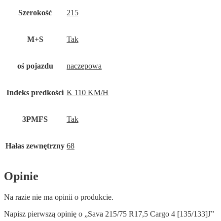
Szerokość
215
M+S
Tak
oś pojazdu
naczepowa
Indeks predkości
K 110 KM/H
3PMFS
Tak
Hałas zewnętrzny
68
Opinie
Na razie nie ma opinii o produkcie.
Napisz pierwszą opinię o „Sava 215/75 R17,5 Cargo 4 [135/133]J”