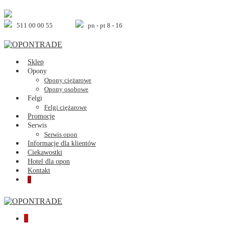
Skip
to
content
511 00 00 55
pn - pt 8 - 16
Sklep
Opony
Opony ciężarowe
Opony osobowe
Felgi
Felgi ciężarowe
Promocje
Serwis
Serwis opon
Informacje dla klientów
Ciekawostki
Hotel dla opon
Kontakt
Shopping
Items
0
Cart
in
Cart
Shopping
Items
0