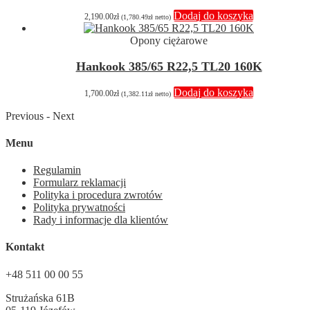
Dodaj do koszyka
2,190.00
zł
(
1,780.49
zł
netto)
Opony ciężarowe
Hankook 385/65 R22,5 TL20 160K
Dodaj do koszyka
1,700.00
zł
(
1,382.11
zł
netto)
Previous
-
Next
Menu
Regulamin
Formularz reklamacji
Polityka i procedura zwrotów
Polityka prywatności
Rady i informacje dla klientów
Kontakt
+48 511 00 00 55
Strużańska 61B