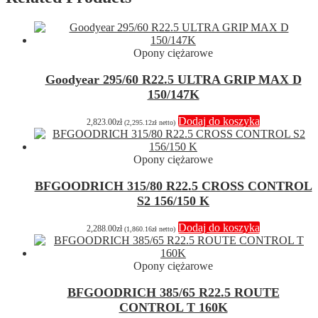
Opony ciężarowe
Goodyear 295/60 R22.5 ULTRA GRIP MAX D
150/147K
Dodaj do koszyka
2,823.00
zł
(
2,295.12
zł
netto)
Opony ciężarowe
BFGOODRICH 315/80 R22.5 CROSS CONTROL
S2 156/150 K
Dodaj do koszyka
2,288.00
zł
(
1,860.16
zł
netto)
Opony ciężarowe
BFGOODRICH 385/65 R22.5 ROUTE
CONTROL T 160K