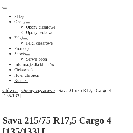
Cart
in
Cart
Menu
Toggle
Sklep
Opony
Menu
Opony ciężarowe
Toggle
Opony osobowe
Felgi
Menu
Felgi ciężarowe
Toggle
Promocje
Serwis
Menu
Serwis opon
Toggle
Informacje dla klientów
Ciekawostki
Hotel dla opon
Kontakt
Główna
-
Opony ciężarowe
-
Sava 215/75 R17,5 Cargo 4
[135/133]J
Sava 215/75 R17,5 Cargo 4
[135/133]J