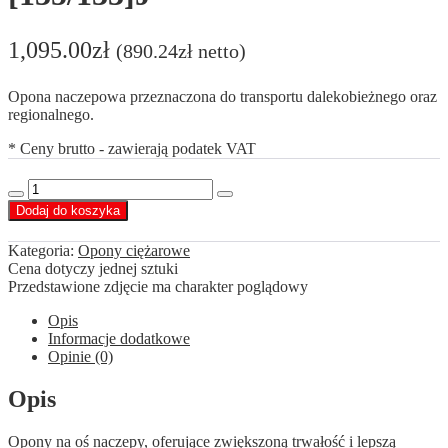
1,095.00
zł
(
890.24
zł
netto)
Opona naczepowa przeznaczona do transportu dalekobieżnego oraz
regionalnego.
* Ceny brutto - zawierają podatek VAT
ilość
Decrease
Increase
Sava
Dodaj do koszyka
quantity
quantity
215/75
R17,5
Kategoria:
Opony ciężarowe
Cargo
Cena dotyczy jednej sztuki
4
Przedstawione zdjęcie ma charakter poglądowy
[135/133]J
Opis
Informacje dodatkowe
Opinie (0)
Opis
Opony na oś naczepy, oferujące zwiększoną trwałość i lepszą