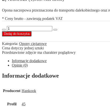
Opona naczepowa przeznaczona do transportu dalekobieżnego oraz r
* Ceny brutto - zawierają podatek VAT
ilość
Decrease
Increase
Hankook
Dodaj do koszyka
quantity
quantity
445/45
R19,5
Kategoria:
Opony ciężarowe
TL20
Cena dotyczy jednej sztuki
160K
Przedstawione zdjęcie ma charakter poglądowy
Informacje dodatkowe
Opinie (0)
Informacje dodatkowe
Producent
Hankook
Profil
45