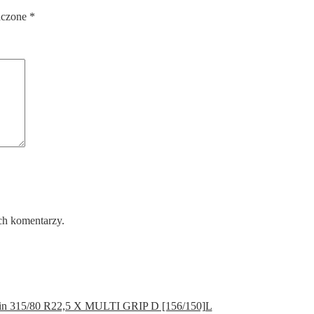
aczone
*
ch komentarzy.