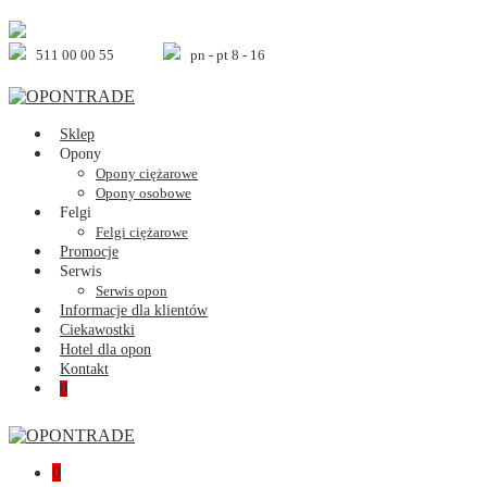
Skip
to
content
511 00 00 55
pn - pt 8 - 16
Sklep
Opony
Opony ciężarowe
Opony osobowe
Felgi
Felgi ciężarowe
Promocje
Serwis
Serwis opon
Informacje dla klientów
Ciekawostki
Hotel dla opon
Kontakt
Shopping
Items
0
Cart
in
Cart
Shopping
Items
0