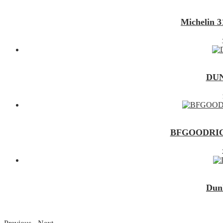
Michelin 
DUN
BFGOODRICH
Dun