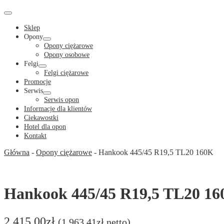
Cart
in
Cart
Menu
Toggle
Sklep
Opony
Menu
Opony ciężarowe
Toggle
Opony osobowe
Felgi
Menu
Felgi ciężarowe
Toggle
Promocje
Serwis
Menu
Serwis opon
Toggle
Informacje dla klientów
Ciekawostki
Hotel dla opon
Kontakt
Główna
-
Opony ciężarowe
-
Hankook 445/45 R19,5 TL20 160K
Hankook 445/45 R19,5 TL20 1
2,415.00
zł
(
1,963.41
zł
netto)