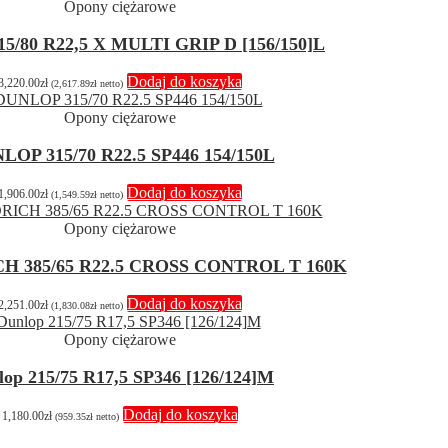
Opony ciężarowe
315/80 R22,5 X MULTI GRIP D [156/150]L
Dodaj do koszyka
3,220.00
zł
(
2,617.89
zł
netto)
Opony ciężarowe
LOP 315/70 R22.5 SP446 154/150L
Dodaj do koszyka
1,906.00
zł
(
1,549.59
zł
netto)
Opony ciężarowe
 385/65 R22.5 CROSS CONTROL T 160K
Dodaj do koszyka
2,251.00
zł
(
1,830.08
zł
netto)
Opony ciężarowe
lop 215/75 R17,5 SP346 [126/124]M
Dodaj do koszyka
1,180.00
zł
(
959.35
zł
netto)