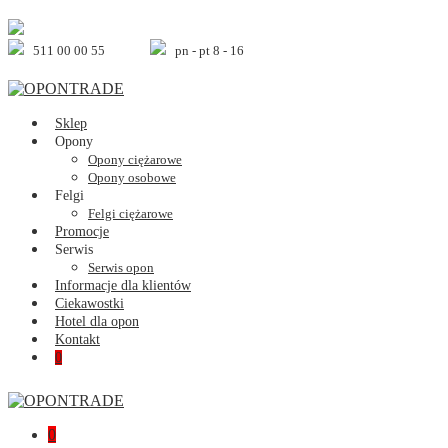
Skip
to
content
511 00 00 55
pn - pt 8 - 16
Sklep
Opony
Opony ciężarowe
Opony osobowe
Felgi
Felgi ciężarowe
Promocje
Serwis
Serwis opon
Informacje dla klientów
Ciekawostki
Hotel dla opon
Kontakt
Shopping
Items
0
Cart
in
Cart
Shopping
Items
0