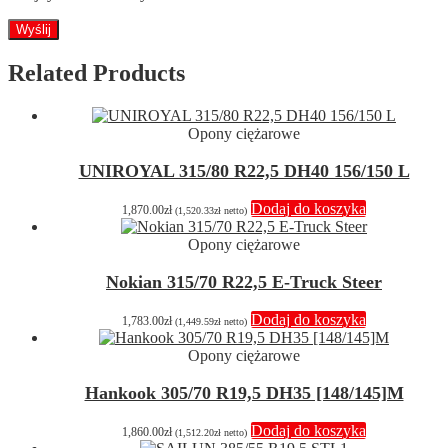
Related Products
Opony ciężarowe
UNIROYAL 315/80 R22,5 DH40 156/150 L
Dodaj do koszyka
1,870.00
zł
(
1,520.33
zł
netto)
Opony ciężarowe
Nokian 315/70 R22,5 E-Truck Steer
Dodaj do koszyka
1,783.00
zł
(
1,449.59
zł
netto)
Opony ciężarowe
Hankook 305/70 R19,5 DH35 [148/145]M
Dodaj do koszyka
1,860.00
zł
(
1,512.20
zł
netto)