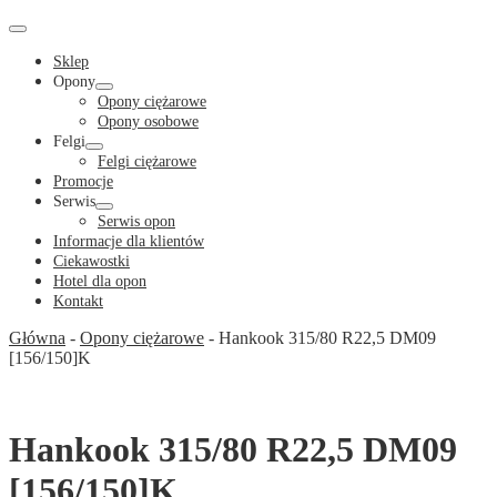
Cart
in
Cart
Menu
Toggle
Sklep
Opony
Menu
Opony ciężarowe
Toggle
Opony osobowe
Felgi
Menu
Felgi ciężarowe
Toggle
Promocje
Serwis
Menu
Serwis opon
Toggle
Informacje dla klientów
Ciekawostki
Hotel dla opon
Kontakt
Główna
-
Opony ciężarowe
-
Hankook 315/80 R22,5 DM09
[156/150]K
Hankook 315/80 R22,5 DM09
[156/150]K