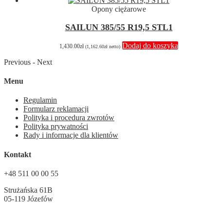
Opony ciężarowe
SAILUN 385/55 R19,5 STL1
Dodaj do koszyka
1,430.00
zł
(
1,162.60
zł
netto)
Previous
-
Next
Menu
Regulamin
Formularz reklamacji
Polityka i procedura zwrotów
Polityka prywatności
Rady i informacje dla klientów
Kontakt
+48 511 00 00 55
Strużańska 61B
05-119 Józefów