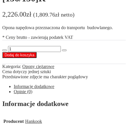
2,226.00
zł
(
1,809.76
zł
netto)
Opona napędowa przeznaczona do transportu budowlanego.
* Ceny brutto - zawierają podatek VAT
ilość
Decrease
Increase
Hankook
Dodaj do koszyka
quantity
quantity
315/80
R22,5
Kategoria:
Opony ciężarowe
DM09
Cena dotyczy jednej sztuki
[156/150]K
Przedstawione zdjęcie ma charakter poglądowy
Informacje dodatkowe
Opinie (0)
Informacje dodatkowe
Producent
Hankook