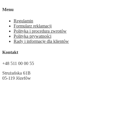
Menu
Regulamin
Formularz reklamacji
Polityka i procedura zwrotów
Polityka prywatności
Rady i informacje dla klientów
Kontakt
+48 511 00 00 55
Strużańska 61B
05-119 Józefów