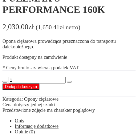
PERFORMANCE 160K
2,030.00
zł
(
1,650.41
zł
netto)
Opona ciężarowa prowadząca przeznaczona do transportu
dalekobieżnego.
Produkt dostępny na zamówienie
* Ceny brutto - zawierają podatek VAT
ilość
Decrease
Increase
Goodyear
Dodaj do koszyka
quantity
quantity
385/55R22.5
FUELMAX
Kategoria:
Opony ciężarowe
S
Cena dotyczy jednej sztuki
PERFORMANCE
Przedstawione zdjęcie ma charakter poglądowy
160K
Opis
Informacje dodatkowe
Opinie (0)