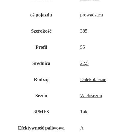
oś pojazdu
prowadząca
Szerokość
385
Profil
55
Średnica
22,5
Rodzaj
Dalekobieżne
Sezon
Wielosezon
3PMFS
Tak
Efektywność paliwowa
A