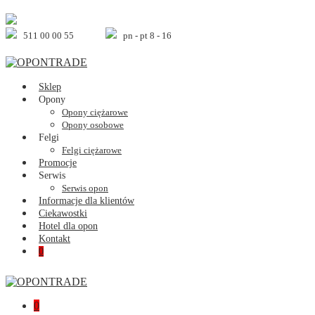
Skip
to
content
511 00 00 55
pn - pt 8 - 16
Sklep
Opony
Opony ciężarowe
Opony osobowe
Felgi
Felgi ciężarowe
Promocje
Serwis
Serwis opon
Informacje dla klientów
Ciekawostki
Hotel dla opon
Kontakt
Shopping
Items
0
Cart
in
Cart
Shopping
Items
0