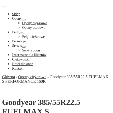
Cart
in
Cart
Menu
Toggle
Sklep
Opony
Menu
Opony ciężarowe
Toggle
Opony osobowe
Felgi
Menu
Felgi ciężarowe
Toggle
Promocje
Serwis
Menu
Serwis opon
Toggle
Informacje dla klientów
Ciekawostki
Hotel dla opon
Kontakt
Główna
-
Opony ciężarowe
-
Goodyear 385/55R22.5 FUELMAX
S PERFORMANCE 160K
Goodyear 385/55R22.5
FUELMAX S