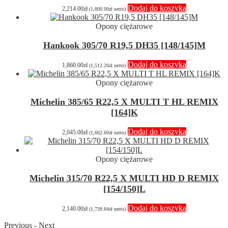
Dodaj do koszyka
2,214.00
zł
(
1,800.00
zł
netto)
Opony ciężarowe
Hankook 305/70 R19,5 DH35 [148/145]M
Dodaj do koszyka
1,860.00
zł
(
1,512.20
zł
netto)
Opony ciężarowe
Michelin 385/65 R22,5 X MULTI T HL REMIX
[164]K
Dodaj do koszyka
2,045.00
zł
(
1,662.60
zł
netto)
Opony ciężarowe
Michelin 315/70 R22,5 X MULTI HD D REMIX
[154/150]L
Dodaj do koszyka
2,140.00
zł
(
1,739.84
zł
netto)
Previous
-
Next