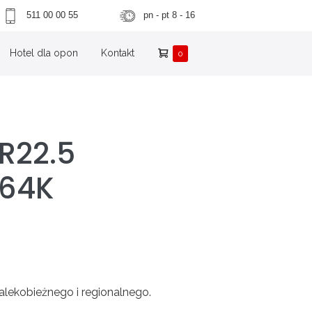
511 00 00 55
pn - pt 8 - 16
Shopping
Hotel dla opon
Kontakt
Items
0
in
Cart
Cart
R22.5
164K
lekobieżnego i regionalnego.