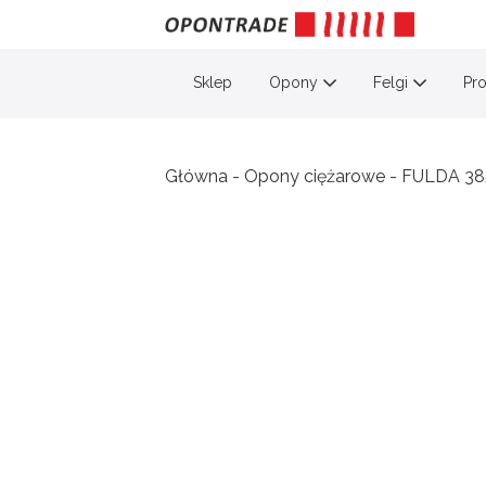
Skip
to
content
Sklep
Opony
Felgi
Pr
Główna
-
Opony ciężarowe
-
FULDA 38