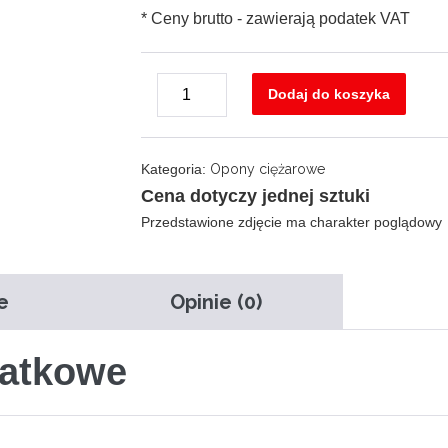
* Ceny brutto - zawierają podatek VAT
ilość
Dodaj do koszyka
Decrease
FULDA
Increase
quantity
385/65
quantity
R22.5
Kategoria:
Opony ciężarowe
REGIOTONN
Cena dotyczy jednej sztuki
3
Przedstawione zdjęcie ma charakter poglądowy
164K
e
Opinie (0)
datkowe