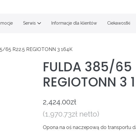
omocje
Serwis
Informacje dla klientów
Ciekawostki
5/65 R22.5 REGIOTONN 3 164K
FULDA 385/65 
REGIOTONN 3 
2,424.00
zł
(
1,970.73
zł
netto)
Opona na oś naczepową do transportu da