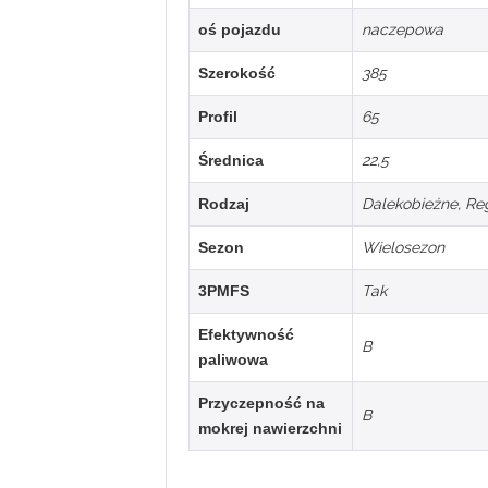
oś pojazdu
naczepowa
Szerokość
385
Profil
65
Średnica
22,5
Rodzaj
Dalekobieżne
,
Re
Sezon
Wielosezon
3PMFS
Tak
Efektywność
B
paliwowa
Przyczepność na
B
mokrej nawierzchni