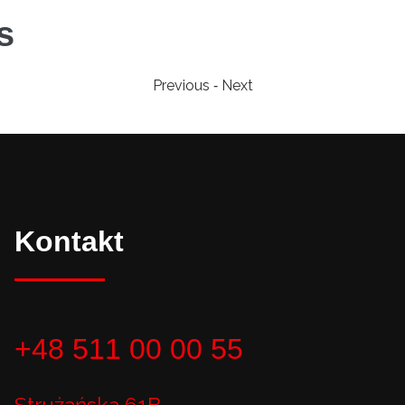
s
Previous
Next
-
Kontakt
+48 511 00 00 55
Strużańska 61B