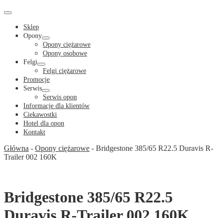
Cart
in
Cart
Menu
Toggle
Sklep
Opony
Menu
Opony ciężarowe
Toggle
Opony osobowe
Felgi
Menu
Felgi ciężarowe
Toggle
Promocje
Serwis
Menu
Serwis opon
Toggle
Informacje dla klientów
Ciekawostki
Hotel dla opon
Kontakt
Główna
-
Opony ciężarowe
-
Bridgestone 385/65 R22.5 Duravis R-
Trailer 002 160K
Bridgestone 385/65 R22.5
Duravis R-Trailer 002 160K