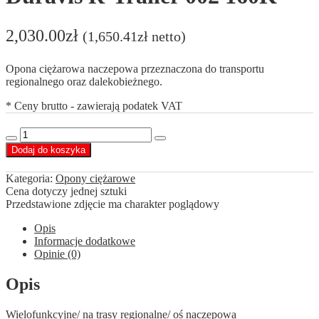
2,030.00
zł
(
1,650.41
zł
netto)
Opona ciężarowa naczepowa przeznaczona do transportu
regionalnego oraz dalekobieżnego.
* Ceny brutto - zawierają podatek VAT
ilość
Decrease
Increase
Bridgestone
Dodaj do koszyka
quantity
quantity
385/65
R22.5
Kategoria:
Opony ciężarowe
Duravis
Cena dotyczy jednej sztuki
R-
Przedstawione zdjęcie ma charakter poglądowy
Trailer
002
Opis
160K
Informacje dodatkowe
Opinie (0)
Opis
Wielofunkcyjne/ na trasy regionalne/ oś naczepowa