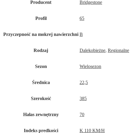
Producent
Bridgestone
Profil
65
Przyczepność na mokrej nawierzchni
B
Rodzaj
Dalekobieżne
,
Regionalne
Sezon
Wielosezon
Średnica
22,5
Szerokość
385
Hałas zewnętrzny
70
Indeks predkości
K 110 KM/H