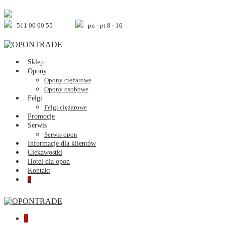
Skip
to
content
511 00 00 55
pn - pt 8 - 16
Sklep
Opony
Opony ciężarowe
Opony osobowe
Felgi
Felgi ciężarowe
Promocje
Serwis
Serwis opon
Informacje dla klientów
Ciekawostki
Hotel dla opon
Kontakt
Shopping
Items
0
Cart
in
Cart
Shopping
Items
0