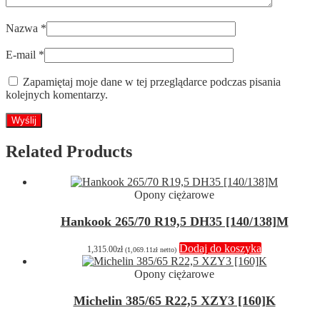
Nazwa
*
E-mail
*
Zapamiętaj moje dane w tej przeglądarce podczas pisania
kolejnych komentarzy.
Related Products
Opony ciężarowe
Hankook 265/70 R19,5 DH35 [140/138]M
Dodaj do koszyka
1,315.00
zł
(
1,069.11
zł
netto)
Opony ciężarowe
Michelin 385/65 R22,5 XZY3 [160]K