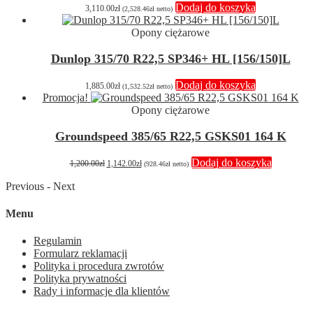
Dodaj do koszyka
3,110.00
zł
(
2,528.46
zł
netto)
Opony ciężarowe
Dunlop 315/70 R22,5 SP346+ HL [156/150]L
Dodaj do koszyka
1,885.00
zł
(
1,532.52
zł
netto)
Promocja!
Opony ciężarowe
Groundspeed 385/65 R22,5 GSKS01 164 K
Pierwotna
Aktualna
Dodaj do koszyka
1,200.00
zł
1,142.00
zł
(
928.46
zł
netto)
cena
cena
wynosiła:
wynosi:
Previous
-
Next
1,200.00zł.
1,142.00zł.
Menu
Regulamin
Formularz reklamacji
Polityka i procedura zwrotów
Polityka prywatności
Rady i informacje dla klientów