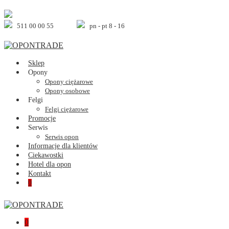
Skip
to
content
511 00 00 55
pn - pt 8 - 16
Sklep
Opony
Opony ciężarowe
Opony osobowe
Felgi
Felgi ciężarowe
Promocje
Serwis
Serwis opon
Informacje dla klientów
Ciekawostki
Hotel dla opon
Kontakt
Shopping
Items
0
Cart
in
Cart
Shopping
Items
0