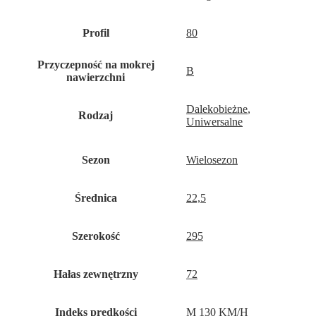
Profil
80
Przyczepność na mokrej
B
nawierzchni
Dalekobieżne
,
Rodzaj
Uniwersalne
Sezon
Wielosezon
Średnica
22,5
Szerokość
295
Hałas zewnętrzny
72
Indeks predkości
M 130 KM/H