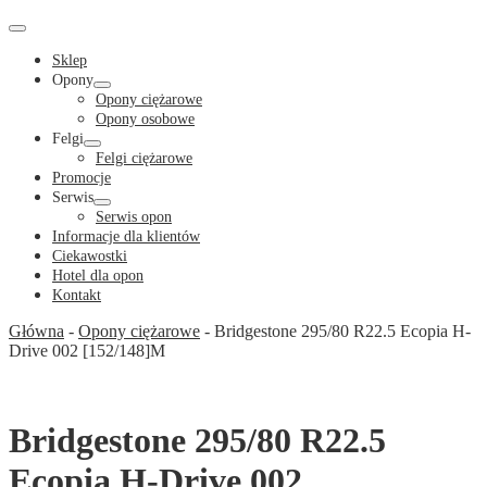
Cart
in
Cart
Menu
Toggle
Sklep
Opony
Menu
Opony ciężarowe
Toggle
Opony osobowe
Felgi
Menu
Felgi ciężarowe
Toggle
Promocje
Serwis
Menu
Serwis opon
Toggle
Informacje dla klientów
Ciekawostki
Hotel dla opon
Kontakt
Główna
-
Opony ciężarowe
-
Bridgestone 295/80 R22.5 Ecopia H-
Drive 002 [152/148]M
Bridgestone 295/80 R22.5
Ecopia H-Drive 002