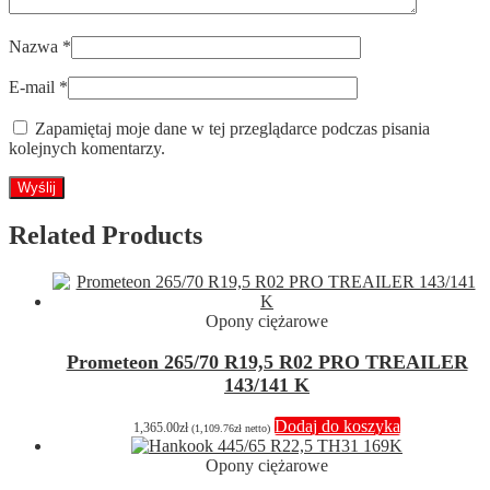
Nazwa
*
E-mail
*
Zapamiętaj moje dane w tej przeglądarce podczas pisania
kolejnych komentarzy.
Related Products
Opony ciężarowe
Prometeon 265/70 R19,5 R02 PRO TREAILER
143/141 K
Dodaj do koszyka
1,365.00
zł
(
1,109.76
zł
netto)
Opony ciężarowe