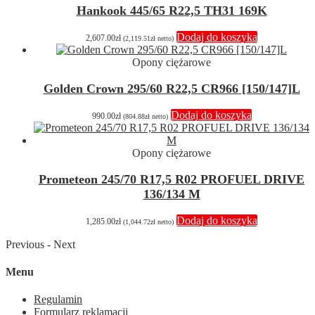
Hankook 445/65 R22,5 TH31 169K
Dodaj do koszyka
2,607.00
zł
(
2,119.51
zł
netto)
Opony ciężarowe
Golden Crown 295/60 R22,5 CR966 [150/147]L
Dodaj do koszyka
990.00
zł
(
804.88
zł
netto)
Opony ciężarowe
Prometeon 245/70 R17,5 R02 PROFUEL DRIVE
136/134 M
Dodaj do koszyka
1,285.00
zł
(
1,044.72
zł
netto)
Previous
-
Next
Menu
Regulamin
Formularz reklamacji