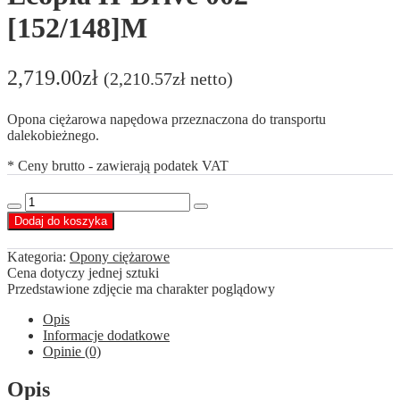
[152/148]M
2,719.00
zł
(
2,210.57
zł
netto)
Opona ciężarowa napędowa przeznaczona do transportu
dalekobieżnego.
* Ceny brutto - zawierają podatek VAT
ilość
Decrease
Increase
Bridgestone
Dodaj do koszyka
quantity
quantity
295/80
R22.5
Kategoria:
Opony ciężarowe
Ecopia
Cena dotyczy jednej sztuki
H-
Przedstawione zdjęcie ma charakter poglądowy
Drive
002
Opis
[152/148]M
Informacje dodatkowe
Opinie (0)
Opis