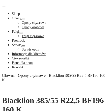
Cart
in
Cart
Menu
Toggle
Sklep
Opony
Menu
Opony ciężarowe
Toggle
Opony osobowe
Felgi
Menu
Felgi ciężarowe
Toggle
Promocje
Serwis
Menu
Serwis opon
Toggle
Informacje dla klientów
Ciekawostki
Hotel dla opon
Kontakt
Główna
-
Opony ciężarowe
-
Blacklion 385/55 R22,5 BF196 160
K
Blacklion 385/55 R22,5 BF196
160 K