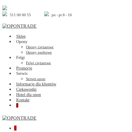
Skip
to
content
511 00 00 55
pn - pt 8 - 16
Sklep
Opony
Opony ciężarowe
Opony osobowe
Felgi
Felgi ciężarowe
Promocje
Serwis
Serwis opon
Informacje dla klientów
Ciekawostki
Hotel dla opon
Kontakt
Shopping
Items
0
Cart
in
Cart
Shopping
Items
0