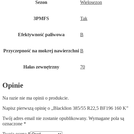
Sezon
Wielosezon
3PMFS
Tak
Efektywność paliwowa
B
Przyczepność na mokrej nawierzchni
B
Hałas zewnętrzny
70
Opinie
Na razie nie ma opinii o produkcie.
Napisz pierwszą opinię o „Blacklion 385/55 R22,5 BF196 160 K”
Twój adres email nie zostanie opublikowany.
Wymagane pola są
oznaczone
*
Twoja ocena
*