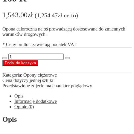
1,543.00
zł
(
1,254.47
zł
netto)
Opona całoroczna na oś prowadzącą dostosowana do zmiennych
warunków drogowych.
* Ceny brutto - zawierają podatek VAT
ilość
Decrease
Increase
Blacklion
Dodaj do koszyka
quantity
quantity
385/55
R22,5
Kategoria:
Opony ciężarowe
BF196
Cena dotyczy jednej sztuki
160
Przedstawione zdjęcie ma charakter poglądowy
K
Opis
Informacje dodatkowe
Opinie (0)
Opis