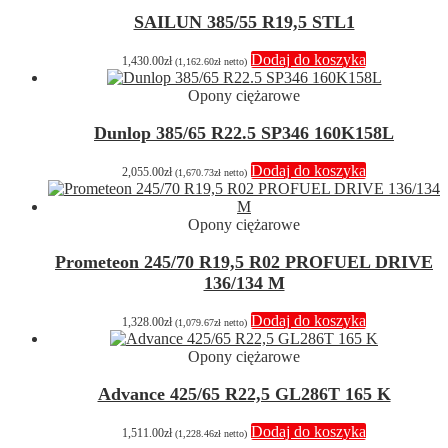
SAILUN 385/55 R19,5 STL1
Dodaj do koszyka
1,430.00
zł
(
1,162.60
zł
netto)
Opony ciężarowe
Dunlop 385/65 R22.5 SP346 160K158L
Dodaj do koszyka
2,055.00
zł
(
1,670.73
zł
netto)
Opony ciężarowe
Prometeon 245/70 R19,5 R02 PROFUEL DRIVE
136/134 M
Dodaj do koszyka
1,328.00
zł
(
1,079.67
zł
netto)
Opony ciężarowe
Advance 425/65 R22,5 GL286T 165 K
Dodaj do koszyka
1,511.00
zł
(
1,228.46
zł
netto)