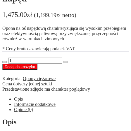
1,475.00
zł
(
1,199.19
zł
netto)
Opona na oś napędową charakteryzująca się wysokim przebiegiem
oraz efektywnością paliwową przy zwiększonej przyczepności
również w warunkach zimowych.
* Ceny brutto - zawierają podatek VAT
ilość
Decrease
Increase
Blacklion
Dodaj do koszyka
quantity
quantity
315/80
R22,5
Kategoria:
Opony ciężarowe
BD175
Cena dotyczy jednej sztuki
napęd
Przedstawione zdjęcie ma charakter poglądowy
Opis
Informacje dodatkowe
Opinie (0)
Opis