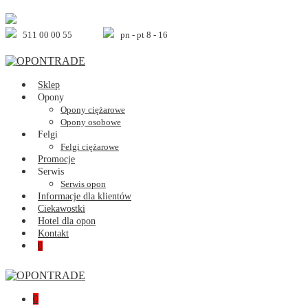
Skip
to
content
511 00 00 55
pn - pt 8 - 16
Sklep
Opony
Opony ciężarowe
Opony osobowe
Felgi
Felgi ciężarowe
Promocje
Serwis
Serwis opon
Informacje dla klientów
Ciekawostki
Hotel dla opon
Kontakt
Shopping
Items
0
Cart
in
Cart
Shopping
Items
0