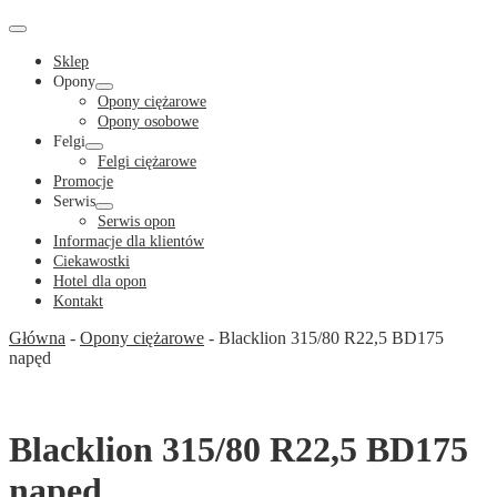
Cart
in
Cart
Menu
Toggle
Sklep
Opony
Menu
Opony ciężarowe
Toggle
Opony osobowe
Felgi
Menu
Felgi ciężarowe
Toggle
Promocje
Serwis
Menu
Serwis opon
Toggle
Informacje dla klientów
Ciekawostki
Hotel dla opon
Kontakt
Główna
-
Opony ciężarowe
-
Blacklion 315/80 R22,5 BD175
napęd
Blacklion 315/80 R22,5 BD175
napęd