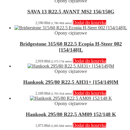
Opony ciężarowe
SAVA 13 R22.5 AVANT MS2 156/150G
Dodaj do koszyka
2,190.00
zł
(
1,780.49
zł
netto)
Opony ciężarowe
Bridgestone 315/60 R22.5 Ecopia H-Steer 002
[154/148]L
Dodaj do koszyka
2,919.00
zł
(
2,373.17
zł
netto)
Opony ciężarowe
Hankook 295/80 R22,5 AH31+ [154/149]M
Dodaj do koszyka
2,169.00
zł
(
1,763.41
zł
netto)
Opony ciężarowe
Hankook 295/80 R22,5 AM09 152/148 K
Dodaj do koszyka
1,975.00
zł
(
1,605.69
zł
netto)