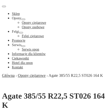
Cart
in
Cart
Menu
Toggle
Sklep
Opony
Menu
Opony ciężarowe
Toggle
Opony osobowe
Felgi
Menu
Felgi ciężarowe
Toggle
Promocje
Serwis
Menu
Serwis opon
Toggle
Informacje dla klientów
Ciekawostki
Hotel dla opon
Kontakt
Główna
-
Opony ciężarowe
-
Agate 385/55 R22,5 ST026 164 K
Agate 385/55 R22,5 ST026 164
K