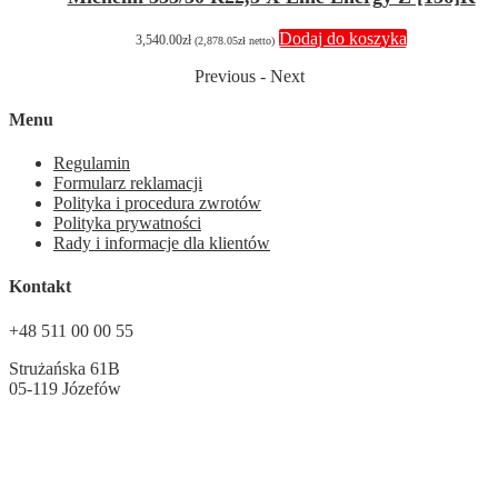
Dodaj do koszyka
3,540.00
zł
(
2,878.05
zł
netto)
Previous
-
Next
Menu
Regulamin
Formularz reklamacji
Polityka i procedura zwrotów
Polityka prywatności
Rady i informacje dla klientów
Kontakt
+48 511 00 00 55
Strużańska 61B
05-119 Józefów