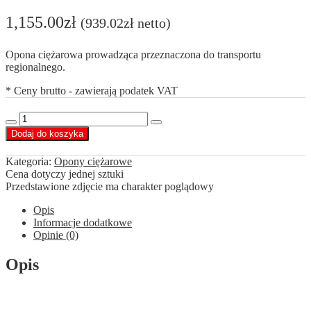
1,155.00
zł
(
939.02
zł
netto)
Opona ciężarowa prowadząca przeznaczona do transportu
regionalnego.
* Ceny brutto - zawierają podatek VAT
ilość
Decrease
Increase
Agate
Dodaj do koszyka
quantity
quantity
385/55
R22,5
Kategoria:
Opony ciężarowe
ST026
Cena dotyczy jednej sztuki
164
Przedstawione zdjęcie ma charakter poglądowy
K
Opis
Informacje dodatkowe
Opinie (0)
Opis