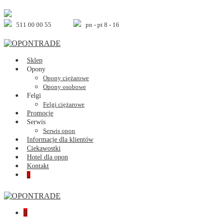
Skip
to
content
511 00 00 55
pn - pt 8 - 16
Sklep
Opony
Opony ciężarowe
Opony osobowe
Felgi
Felgi ciężarowe
Promocje
Serwis
Serwis opon
Informacje dla klientów
Ciekawostki
Hotel dla opon
Kontakt
Shopping
Items
0
Cart
in
Cart
Shopping
Items
0