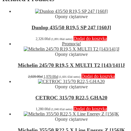
Opony ciężarowe
Dunlop 435/50 R19,5 SP 247 [160J]
Dodaj do koszyka
2,326.00
zł
(
1,891.06
zł
netto)
Promocja!
Opony ciężarowe
Michelin 245/70 R19,5 X MULTI T2 [143/141]J
Pierwotna
Aktualna
Dodaj do koszyka
2,020.00
zł
1,970.00
zł
(
1,601.63
zł
netto)
cena
cena
wynosiła:
wynosi:
Opony ciężarowe
2,020.00zł.
1,970.00zł.
CETROC 315/70 R22,5 GHA20
Dodaj do koszyka
1,280.00
zł
(
1,040.65
zł
netto)
Opony ciężarowe
Michelin 355/50 R22,5 X Line Energy Z [156]K