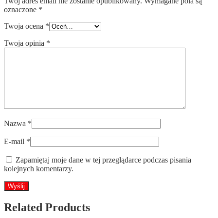
Twój adres email nie zostanie opublikowany.
Wymagane pola są
oznaczone
*
Twoja ocena
*
Twoja opinia
*
Nazwa
*
E-mail
*
Zapamiętaj moje dane w tej przeglądarce podczas pisania
kolejnych komentarzy.
Related Products