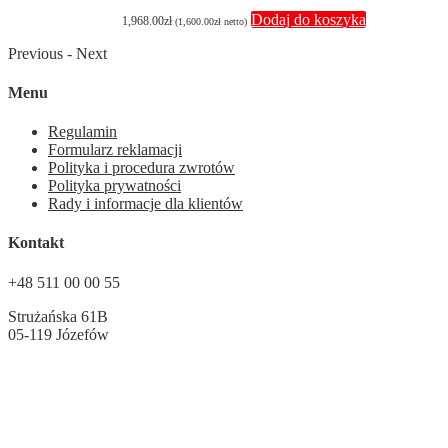
Dodaj do koszyka
1,968.00
zł
(
1,600.00
zł
netto)
Previous
-
Next
Menu
Regulamin
Formularz reklamacji
Polityka i procedura zwrotów
Polityka prywatności
Rady i informacje dla klientów
Kontakt
+48 511 00 00 55
Strużańska 61B
05-119 Józefów