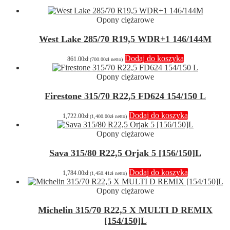
Opony ciężarowe
West Lake 285/70 R19,5 WDR+1 146/144M
Dodaj do koszyka
861.00
zł
(
700.00
zł
netto)
Opony ciężarowe
Firestone 315/70 R22,5 FD624 154/150 L
Dodaj do koszyka
1,722.00
zł
(
1,400.00
zł
netto)
Opony ciężarowe
Sava 315/80 R22,5 Orjak 5 [156/150]L
Dodaj do koszyka
1,784.00
zł
(
1,450.41
zł
netto)
Opony ciężarowe
Michelin 315/70 R22,5 X MULTI D REMIX
[154/150]L