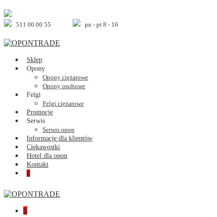
Skip
to
content
511 00 00 55
pn - pt 8 - 16
Sklep
Opony
Opony ciężarowe
Opony osobowe
Felgi
Felgi ciężarowe
Promocje
Serwis
Serwis opon
Informacje dla klientów
Ciekawostki
Hotel dla opon
Kontakt
Shopping
Items
0
Cart
in
Cart
Shopping
Items
0