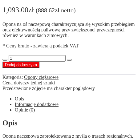
1,093.00
zł
(
888.62
zł
netto)
Opona na oś naczepową charakteryzująca się wysokim przebiegiem
oraz efektywnością paliwową przy zwiększonej przyczepności
również w warunkach zimowych.
* Ceny brutto - zawierają podatek VAT
ilość
Decrease
Increase
Agate
Dodaj do koszyka
quantity
quantity
385/55
R22,5
Kategoria:
Opony ciężarowe
ST021
Cena dotyczy jednej sztuki
164
Przedstawione zdjęcie ma charakter poglądowy
K
Opis
Informacje dodatkowe
Opinie (0)
Opis
Opona naczepowa zaprojektowana z myślą o trasach regionalnych,