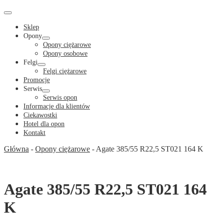
Cart
in
Cart
Menu
Toggle
Sklep
Opony
Menu
Opony ciężarowe
Toggle
Opony osobowe
Felgi
Menu
Felgi ciężarowe
Toggle
Promocje
Serwis
Menu
Serwis opon
Toggle
Informacje dla klientów
Ciekawostki
Hotel dla opon
Kontakt
Główna
-
Opony ciężarowe
-
Agate 385/55 R22,5 ST021 164 K
Agate 385/55 R22,5 ST021 164
K