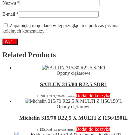
Nazwa
*
E-mail
*
Zapamiętaj moje dane w tej przeglądarce podczas pisania
kolejnych komentarzy.
Related Products
Opony ciężarowe
SAILUN 315/80 R22.5 SDR1
Dodaj do koszyka
1,390.00
zł
(
1,130.08
zł
netto)
Opony ciężarowe
Michelin 315/70 R22,5 X MULTI Z [156/150]L
Dodaj do koszyka
3,125.00
zł
(
2,540.65
zł
netto)