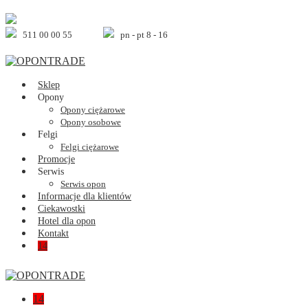
Skip
to
content
511 00 00 55
pn - pt 8 - 16
Sklep
Opony
Opony ciężarowe
Opony osobowe
Felgi
Felgi ciężarowe
Promocje
Serwis
Serwis opon
Informacje dla klientów
Ciekawostki
Hotel dla opon
Kontakt
Shopping
Items
14
Cart
in
Cart
Shopping
Items
14