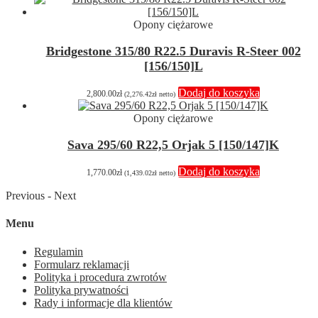
Opony ciężarowe
Bridgestone 315/80 R22.5 Duravis R-Steer 002
[156/150]L
Dodaj do koszyka
2,800.00
zł
(
2,276.42
zł
netto)
Opony ciężarowe
Sava 295/60 R22,5 Orjak 5 [150/147]K
Dodaj do koszyka
1,770.00
zł
(
1,439.02
zł
netto)
Previous
-
Next
Menu
Regulamin
Formularz reklamacji
Polityka i procedura zwrotów
Polityka prywatności
Rady i informacje dla klientów