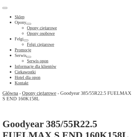
Cart
in
Cart
Menu
Toggle
Sklep
Opony
Menu
Opony ciężarowe
Toggle
Opony osobowe
Felgi
Menu
Felgi ciężarowe
Toggle
Promocje
Serwis
Menu
Serwis opon
Toggle
Informacje dla klientów
Ciekawostki
Hotel dla opon
Kontakt
Główna
-
Opony ciężarowe
-
Goodyear 385/55R22.5 FUELMAX
S END 160K158L
Goodyear 385/55R22.5
FUELMAX S END 160K158L