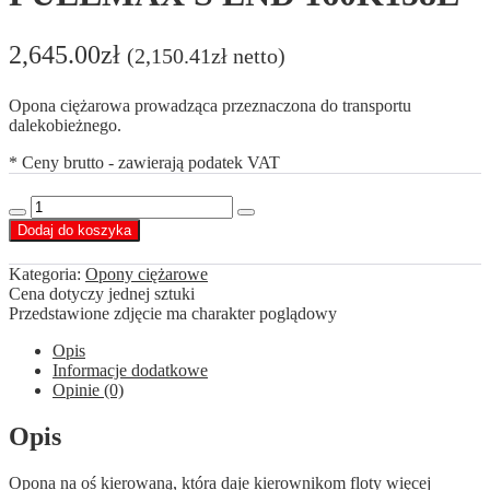
2,645.00
zł
(
2,150.41
zł
netto)
Opona ciężarowa prowadząca przeznaczona do transportu
dalekobieżnego.
* Ceny brutto - zawierają podatek VAT
ilość
Decrease
Increase
Goodyear
Dodaj do koszyka
quantity
quantity
385/55R22.5
FUELMAX
Kategoria:
Opony ciężarowe
S
Cena dotyczy jednej sztuki
END
Przedstawione zdjęcie ma charakter poglądowy
160K158L
Opis
Informacje dodatkowe
Opinie (0)
Opis
Opona na oś kierowaną, która daje kierownikom floty więcej